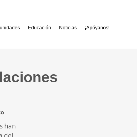
tunidades
Educación
Noticias
¡Apóyanos!
ilaciones
co
as han
a del