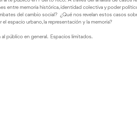
 arte público en Puerto Rico.  A través del análisis de casos r
ones entre memoria histórica, identidad colectiva y poder políti
 embates del cambio social?  ¿Qué nos revelan estos casos sobre
el espacio urbano, la representación y la memoria?
 al público en general.  Espacios limitados.