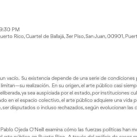
 9:30 PM
rto Rico, Cuartel de Ballajá, 3er Piso, San Juan, 00901, Puer
un vacío.  Su existencia depende de una serie de condiciones po
imitan—su realización.  En su origen, el arte público casi siem
eliberada, ya sea auspiciada por el estado, por instituciones cult
do en el espacio colectivo, el arte público adquiere una vida pr
 ser disputados o incluso rechazados, según evolucionan las di
. Pablo Ojeda O'Neill examina cómo las fuerzas políticas han m