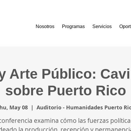
Nosotros
Programas
Servicios
Opor
 y Arte Público: Cav
sobre Puerto Rico
hu, May 08
  |  
Auditorio - Humanidades Puerto Ri
conferencia examina cómo las fuerzas polític
eado la producción, recepción y permanenci