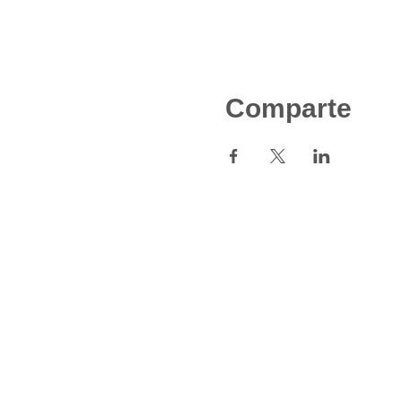
Comparte
Contacto
info@cencorpr.org
PO BOX 79195