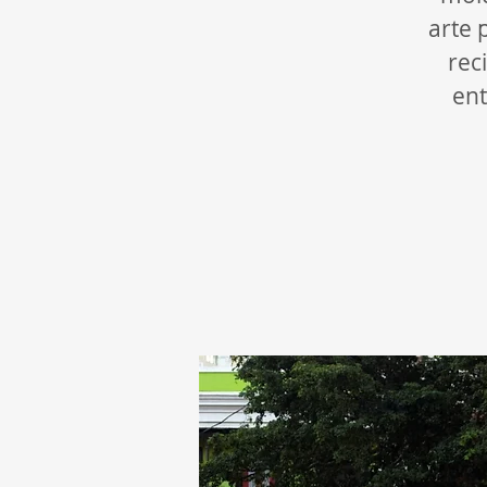
arte 
rec
ent