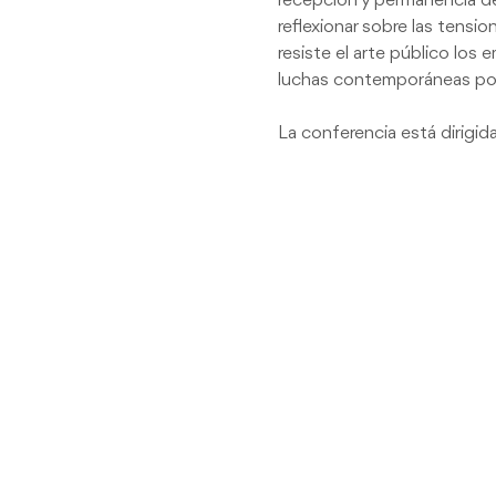
recepción y permanencia del
reflexionar sobre las tensi
resiste el arte público los
luchas contemporáneas por 
La conferencia está dirigida