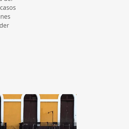
 casos
ones
oder