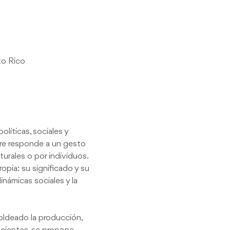
to Rico
líticas, sociales y 
pre responde a un gesto 
urales o por individuos.  
opia: su significado y su 
námicas sociales y la 
oldeado la producción, 