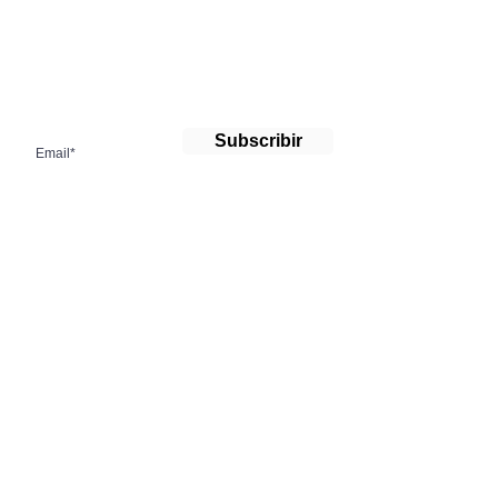
¡Suscríbete a nuestro boletín!
Subscribir
Contacto
info@cencorpr.org
PO BOX 79195
Carolina, PR 00984