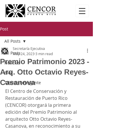
Post
All Posts
Secretaría Ejecutiva
All Posts
May 24, 2023
3 min read
Premio Patrimonio 2023 -
Noticias
Arq. Otto Octavio Reyes-
Blog
Casanova
Talento Emergente
El Centro de Conservación y 
Restauración de Puerto Rico 
(CENCOR) otorgará la primera 
edición del Premio Patrimonio al 
arquitecto Otto Octavio Reyes-
Casanova, en reconocimiento a su 