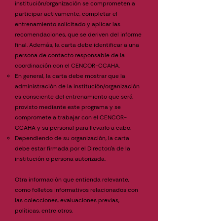
institución/organización se comprometen a
participar activamente, completar el
entrenamiento solicitado y aplicar las
recomendaciones, que se deriven del informe
final. Además, la carta debe identificar a una
persona de contacto responsable de la
coordinación con el CENCOR-CCAHA.​
En general, la carta debe mostrar que la
administración de la institución/organización
es consciente del entrenamiento que será
provisto mediante este programa y se
compromete a trabajar con el CENCOR-
CCAHA y su personal para llevarlo a cabo.
​Dependiendo de su organización, la carta
debe estar firmada por el Director/a de la
institución o persona autorizada.
Otra información que entienda relevante,
como folletos informativos relacionados con
las colecciones, evaluaciones previas,
políticas, entre otros.