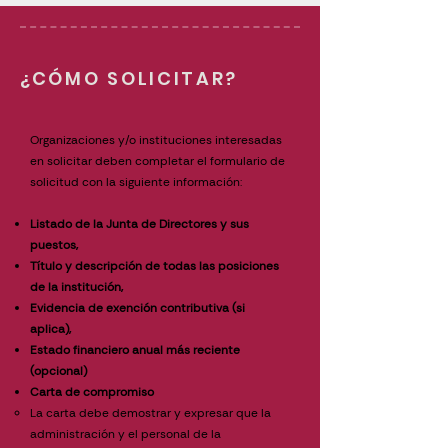
¿CÓMO SOLICITAR?
Organizaciones y/o instituciones interesadas
en solicitar deben completar el formulario de
solicitud con la siguiente información:
Listado de la Junta de Directores y sus
puestos,
Título y descripción de todas las posiciones
de la institución,
Evidencia de exención contributiva (si
aplica),
Estado financiero anual más reciente
(opcional)
Carta de compromiso
​La carta debe demostrar y expresar que la
administración y el personal de la