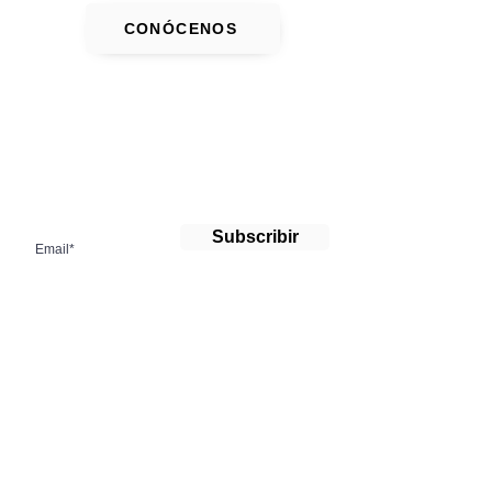
CONÓCENOS
¡Suscríbete a nuestro boletín!
Subscribir
Contacto
info@cencorpr.org
PO BOX 79195