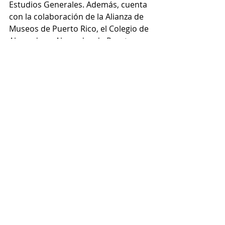
Estudios Generales. Además, cuenta 
con la colaboración de la Alianza de 
Museos de Puerto Rico, el Colegio de 
Abogados y Abogadas de Puerto 
Rico, la Sociedad de Bibliotecarios de 
Puerto Rico, la Fundación por la 
Arquitectura, la Red de Archivos de 
Puerto Rico (Archi-RED) y el Instituto 
Americano de Arquitectos, Capítulo 
de Puerto Rico (AIA Puerto Rico).
Este evento es posible, en parte, 
gracias a una alianza de 
colaboración con Humanidades 
Puerto Rico y al apoyo del National 
Endowment for the Humanities. 